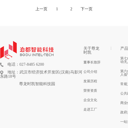
上一页
1
2
下一页
关于尊龙
产
时凯
第七
动无
董事长致辞
电话：027-8485 6200
第六
公司介绍
地址：武汉市经济技术开发区(汉南)马影河
人值
东路18号
发展历程
尊龙时凯智能科技园
常规
荣誉资质
公共
企业文化
商业
走进工厂
政府
一站