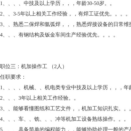
1、、、、中技及以上学历，，，年龄30-50岁。。
2、、3-5年以上相关工作经验，，有焊工证优先。。。。
3、、熟悉二保焊和氩弧焊，，，熟悉焊接设备的日常维护
4、、、有钢结构及钣金车间生产经验优先。。。。
职位三：机加操作工 （2人）
任职要求：
1、、、、机械、、机电类专业中技及以上学历，，，年龄25-
2、、、3年以上相关工作经验。。
3、、能够看懂图纸和工艺文件，，机加工知识扎实。。
4、、、车、、铣、、、冲等机加工设备熟练操作。。。
5、、、具备简单的编程能力，，能够协助处理一般的产品