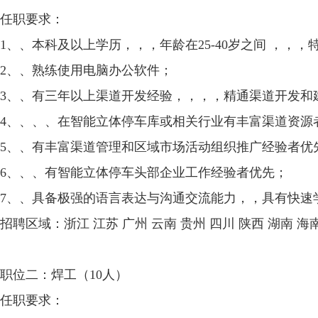
任职要求：
1、、本科及以上学历，，，年龄在25-40岁之间 ，
2、、熟练使用电脑办公软件；
3、、有三年以上渠道开发经验，，，，精通渠道开
4、、、、在智能立体停车库或相关行业有丰富渠道资源者
5、、有丰富渠道管理和区域市场活动组织推广经验者优先
6、、、有智能立体停车头部企业工作经验者优先；
7、、具备极强的语言表达与沟通交流能力，，具有快
招聘区域：浙江 江苏 广州 云南 贵州 四川 陕西 湖南 海南 湖北
职位二：焊工（10人）
任职要求：