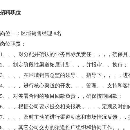
招聘职位
岗位一：区域销售经理 8名
岗位职责：
1、、、对分配并确认的业务目标负责任，，，，确保月、
2、、制定阶段性渠道拓展计划，，，并报审、、执行；
3、、、、在区域销售总监的领导、、指导下，，
4、、、、进行核心渠道的开发、、、管理、、支持和
5、、对签署合同的项目回款负责，，确保按期回款；
6、、、根据公司要求提交相关报表，，，，定期及时
7、、、、及时主动的进行渠道动态和市场情况反馈，
8、、、其它公司交办的渠道推广组织和协同工作。。。