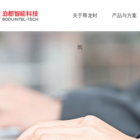
关于尊龙时
产品与方案
凯