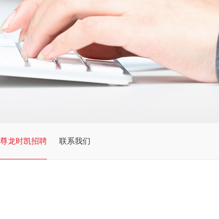
尊龙时凯招聘
联系我们