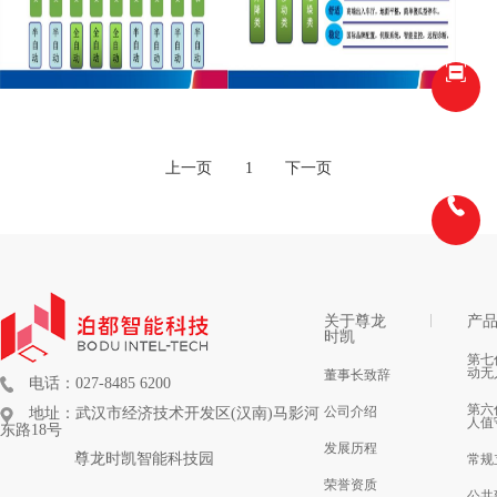
上一页
1
下一页
关于尊龙
产
时凯
第七
动无
董事长致辞
电话：027-8485 6200
第六
公司介绍
地址：武汉市经济技术开发区(汉南)马影河
人值
东路18号
发展历程
尊龙时凯智能科技园
常规
荣誉资质
公共