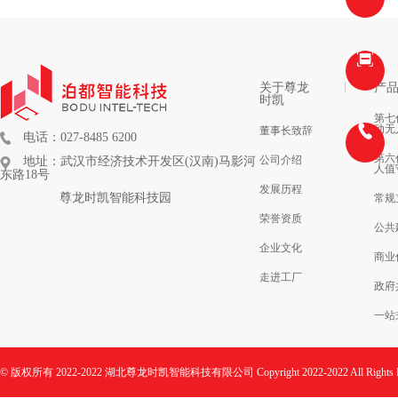
关于尊龙
产
时凯
第七
动无
董事长致辞
电话：027-8485 6200
第六
公司介绍
地址：武汉市经济技术开发区(汉南)马影河
人值
东路18号
发展历程
尊龙时凯智能科技园
常规
荣誉资质
公共
企业文化
商业
走进工厂
政府
一站
© 版权所有 2022-2022 湖北尊龙时凯智能科技有限公司 Copyright 2022-2022 All Rights R