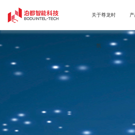
关于尊龙时
产
凯