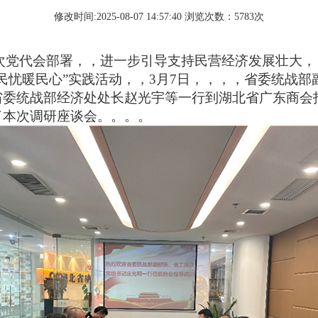
修改时间:2025-08-07 14:57:40 浏览次数：5783次
部署，，进一步引导支持民营经济发展壮大，
民心”实践活动，，3月7日，，，，省委统战部副部长
，，，省委统战部经济处处长赵光宇等一行到湖北省广东商会指
研座谈会。。。。