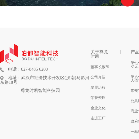
关于尊龙
产
时凯
第七
动无
董事长致辞
电话：027-8485 6200
第六
公司介绍
地址：武汉市经济技术开发区(汉南)马影河
人值
东路18号
发展历程
尊龙时凯智能科技园
常规
荣誉资质
公共
企业文化
商业
走进工厂
政府
一站